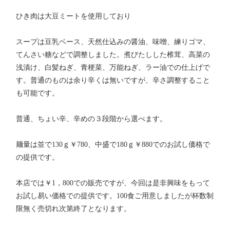
ひき肉は大豆ミートを使用しており
スープは豆乳ベース、天然仕込みの醤油、味噌、練りゴマ、
てんさい糖などで調整しました。煮びたしした椎茸、高菜の
浅漬け、白髪ねぎ、青梗菜、万能ねぎ、ラー油での仕上げで
す。普通のものは余り辛くは無いですが、辛さ調整すること
も可能です。
普通、ちょい辛、辛めの３段階から選べます。
麺量は並で130ｇ￥780、中盛で180ｇ￥880でのお試し価格で
の提供です。
本店では￥1，800での販売ですが、今回は是非興味をもって
お試し易い価格での提供です。100食ご用意しましたが杯数制
限無く売切れ次第終了となります。