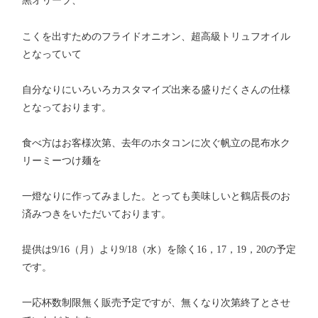
黒オリーブ、
こくを出すためのフライドオニオン、超高級トリュフオイル
となっていて
自分なりにいろいろカスタマイズ出来る盛りだくさんの仕様
となっております。
食べ方はお客様次第、去年のホタコンに次ぐ帆立の昆布水ク
リーミーつけ麺を
一燈なりに作ってみました。とっても美味しいと鶴店長のお
済みつきをいただいております。
提供は9/16（月）より9/18（水）を除く16，17，19，20の予定
です。
一応杯数制限無く販売予定ですが、無くなり次第終了とさせ