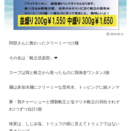
2024.09.11
阿部さんに教わったクリーミーつけ麺
その名は「帆立倶楽部」❤
スープは鶏と帆立から取ったものに鶏海老ワンタン2個
麺は多加水麺にクリーミーな昆布水、トッピングに細メンマ
豚・鶏チャーシューと燻製帆立と塩マリネ帆立の貝柱それぞ
れ1つずつ合計2個
味変は、しじみ塩、トリュフの様に見えてトリュフではない