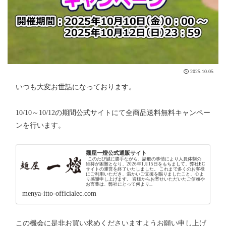
2025.10.05
いつも大変お世話になっております。
10/10～10/12の期間公式サイトにて全商品送料無料キャンペー
ンを行います。
麺屋一燈公式通販サイト
このたび誠に勝手ながら、諸般の事情により人員体制の
維持が困難となり、2026年1月15日をもちまして、弊社EC
サイトの運営を終了いたしました。 これまで多くのお客様
にご利用いただき、温かいご支援を賜りましたこと、心よ
り感謝申し上げます。 皆様からお寄せいただいたご信頼や
お言葉は、弊社にとって何より...
menya-itto-officialec.com
この機会に是非お買い求めくださいますようお願い申し上げ